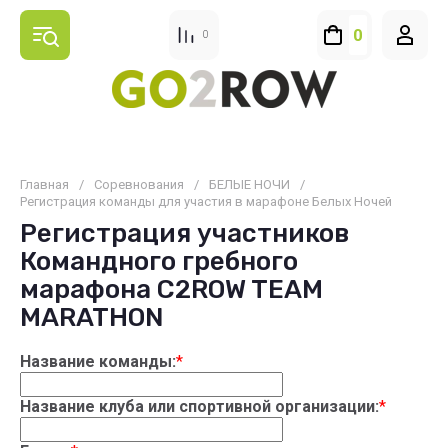
0
0
Главная
/
Соревнования
/
БЕЛЫЕ НОЧИ
/
Регистрация команды для участия в марафоне Белых Ночей
Регистрация участников
Командного гребного
марафона C2ROW TEAM
MARATHON
Название команды:
*
Название клуба или спортивной организации:
*